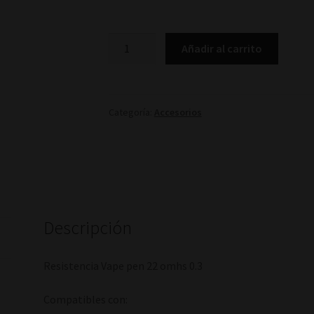
Resistencia
Añadir al carrito
Vape
pen
22
cantidad
Categoría:
Accesorios
Descripción
Resistencia Vape pen 22 omhs 0.3
Compatibles con: