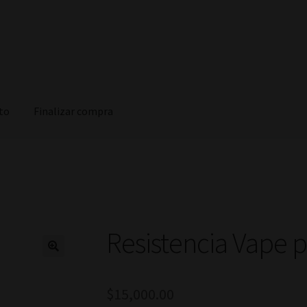
ito
Finalizar compra
zar compra
Resistencia Vape 
$
15,000.00