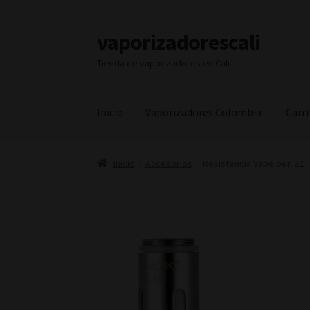
vaporizadorescali
Ir
Ir
a
al
Tienda de vaporizadores en Cali
la
contenido
navegación
Inicio
Vaporizadores Colombia
Carr
Inicio
Vaporizadores Colombia
Carrito
Finali
Inicio
Accesorios
Resistencia Vape pen 22