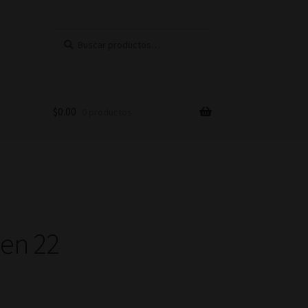
Buscar
Buscar
por:
$
0.00
0 productos
pen 22