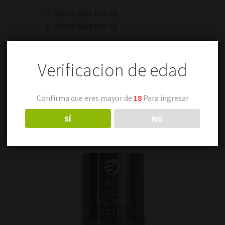
Smok Vape Pen 22
Smok Vape pen v2
Precio por unidad
Verificacion de edad
Confirma que eres mayor de
18
Para ingresar
SÍ
NO
Productos relacionados