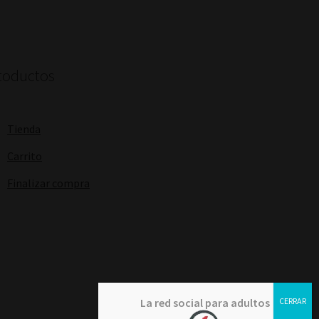
toductos
Tienda
Carrito
Finalizar compra
La red social para adultos